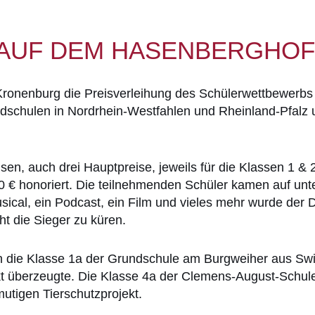
 AUF DEM HASENBERGHOF
ronenburg die Preisverleihung des Schülerwettbewerbs „S
rundschulen in Nordrhein-Westfahlen und Rheinland-Pfal
en, auch drei Hauptpreise, jeweils für die Klassen 1 & 2
0 € honoriert. Die teilnehmenden Schüler kamen auf unt
ical, ein Podcast, ein Film und vieles mehr wurde der Dr
cht die Sieger zu küren.
n die Klasse 1a der Grundschule am Burgweiher aus Swis
ekt überzeugte. Die Klasse 4a der Clemens-August-Schul
mutigen Tierschutzprojekt.