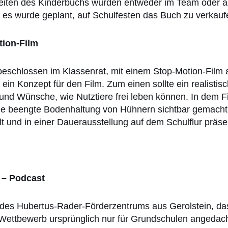
Seiten des Kinderbuchs wurden entweder im Team oder al
 es wurde geplant, auf Schulfesten das Buch zu verkauf
tion-Film
 beschlossen im Klassenrat, mit einem Stop-Motion-Fi
 ein Konzept für den Film. Zum einen sollte ein realistis
 und Wünsche, wie Nutztiere frei leben können. In dem
ie beengte Bodenhaltung von Hühnern sichtbar gemacht 
 und in einer Dauerausstellung auf dem Schulflur präsen
 – Podcast
a des Hubertus-Rader-Förderzentrums aus Gerolstein, da
ettbewerb ursprünglich nur für Grundschulen angedach